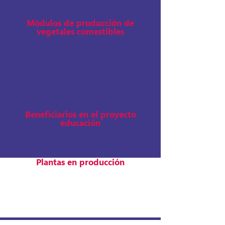
4
Módulos de producción de
vegetales comestibles
191
Beneficiarios en el proyecto
educación
Plantas en producci
ó
n