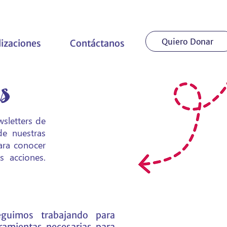
Quiero Donar
lizaciones
Contáctanos
rs
wsletters de
de nuestras
para conocer
s acciones.
eguimos trabajando para
rramientas necesarias para